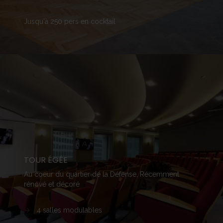
Jusqu'à
250
pers
en
cocktail
TOUR ÉGÉE
Au
coeur
du quartier de la
Défense,
Récemment
rénové
et
décoré
4
salles
modulables