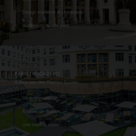
Design
moderne
et
chaleureux
Auditorium de 100
pers
PARIS TROCADÉRO
À
deux
pas des Champs
Elysées
Un auditorium
6
salles
de
réunion
Une
créative
room