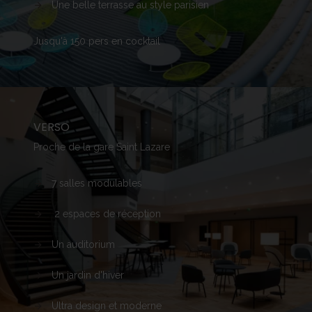
Une
belle
terrasse
au style
parisien
Jusqu'à
150
pers
en
cocktail
VERSO
Proche
de la
gare
Saint
Lazare
7
salles
modulables
2
espaces
de
réception
Un auditorium
Un
jardin
d'hiver
Ultra design et
moderne