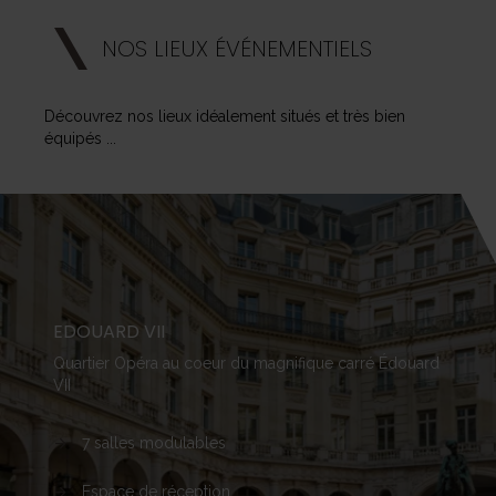
NOS LIEUX ÉVÉNEMENTIELS
Découvrez
nos
lieux
idéalement
situés
et
très
bien
équipés
...
EDOUARD VII
Quartier
Opéra
au
coeur
du
magnifique
carré
Édouard
VII
7
salles
modulables
Espace
de
réception