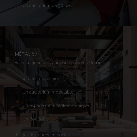
Un auditorium de 90
pers
MÉTAL 57
Bâtiment
iconique
,
ancienne
usine
de Renault
4
salles
de
réunion
Un auditorium
modulable
Un
espace
de
réception
atypique
Un Rooftop
Jusqu'à
600
pers
en
cocktail.